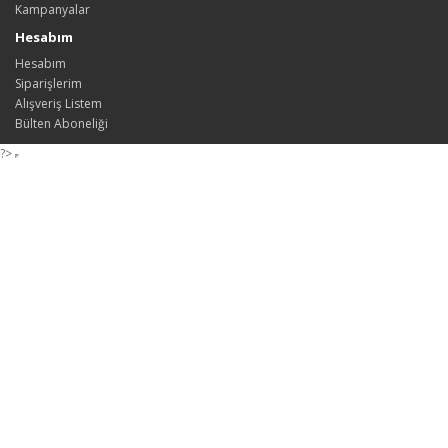
Kampanyalar
Hesabım
Hesabım
Siparişlerim
Alışveriş Listem
Bülten Aboneliği
?>