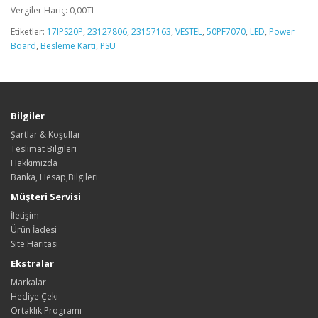
Vergiler Hariç: 0,00TL
Etiketler:
17IPS20P
,
23127806
,
23157163
,
VESTEL
,
50PF7070
,
LED
,
Power
Board
,
Besleme Kartı
,
PSU
Bilgiler
Şartlar & Koşullar
Teslimat Bilgileri
Hakkımızda
Banka, Hesap,Bilgileri
Müşteri Servisi
İletişim
Ürün İadesi
Site Haritası
Ekstralar
Markalar
Hediye Çeki
Ortaklık Programı