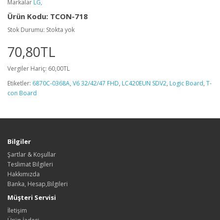
Markalar
LG,
Ürün Kodu: TCON-718
Stok Durumu: Stokta yok
70,80TL
Vergiler Hariç: 60,00TL
Etiketler:
6870C-0368A
,
V6 32/42/47 FHD
,
LC420EUN SDV2
,
Logic Board
,
T-
con Board
Bilgiler
Şartlar & Koşullar
Teslimat Bilgileri
Hakkımızda
Banka, Hesap,Bilgileri
Müşteri Servisi
İletişim