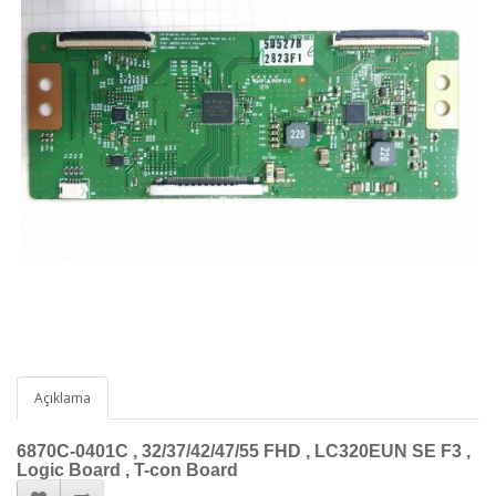
Açıklama
6870C-0401C , 32/37/42/47/55 FHD , LC320EUN SE F3 ,
Logic Board , T-con Board