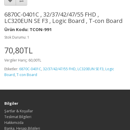
6870C-0401C , 32/37/42/47/55 FHD ,
LC320EUN SE F3 , Logic Board , T-con Board
Ürün Kodu: TCON-991
Stok Durumu: 1
70,80TL
Vergiler Hariç: 60,00TL
Etiketler:
6870C-0401C
,
32/37/42/47/55 FHD
,
LC320EUN SE F3
,
Logic
Board
,
T-con Board
Bilgiler
Şartlar & Koşullar
Teslimat Bilgileri
Hakkımızda
Banka, Hesap,Bilgileri