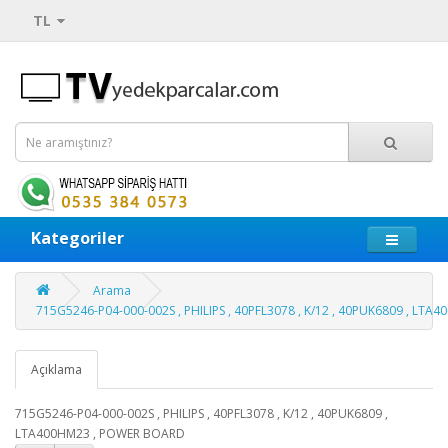
TL
Kategoriler
Arama
715G5246-P04-000-002S , PHILIPS , 40PFL3078 , K/12 , 40PUK6809 , LT
Açıklama
715G5246-P04-000-002S , PHILIPS , 40PFL3078 , K/12 , 40PUK6809 ,
LTA400HM23 , POWER BOARD