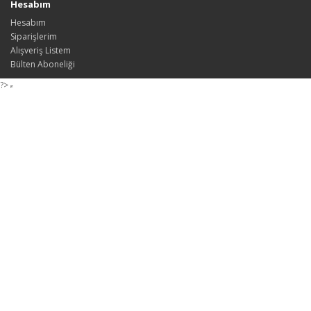
Hesabım
Hesabım
Siparişlerim
Alışveriş Listem
Bülten Aboneliği
?>