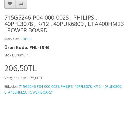
715G5246-P04-000-002S , PHILIPS ,
40PFL3078 , K/12 , 40PUK6809 , LTA400HM23
, POWER BOARD
Markalar
PHILIPS
Ürün Kodu: PHL-1946
Stok Durumu: 1
206,50TL
Vergiler Hariç: 175,00TL
Etiketler:
715G5246-P04-000-002S
,
PHILIPS
,
40PFL3078
,
K/12
,
40PUK6809
,
LTA400HM23
,
POWER BOARD