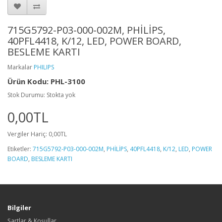
715G5792-P03-000-002M, PHİLİPS,
40PFL4418, K/12, LED, POWER BOARD,
BESLEME KARTI
Markalar
PHILIPS
Ürün Kodu: PHL-3100
Stok Durumu: Stokta yok
0,00TL
Vergiler Hariç: 0,00TL
Etiketler:
715G5792-P03-000-002M
,
PHİLİPS
,
40PFL4418
,
K/12
,
LED
,
POWER
BOARD
,
BESLEME KARTI
Bilgiler
Şartlar & Koşullar