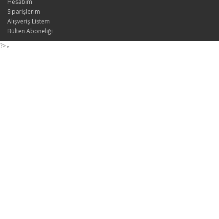
Hesabım
Siparişlerim
Alışveriş Listem
Bülten Aboneliği
?>