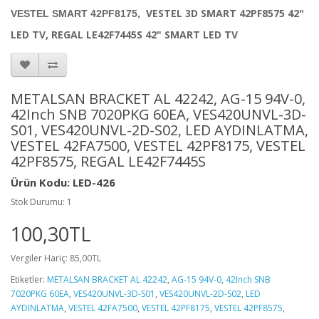
VESTEL 3D SMART 42PF8575 42"
VESTEL SMART 42PF8175,
LED TV,
REGAL LE42F7445S 42" SMART LED TV
METALSAN BRACKET AL 42242, AG-15 94V-0,
42Inch SNB 7020PKG 60EA, VES420UNVL-3D-
S01, VES420UNVL-2D-S02, LED AYDINLATMA,
VESTEL 42FA7500, VESTEL 42PF8175, VESTEL
42PF8575, REGAL LE42F7445S
Ürün Kodu: LED-426
Stok Durumu: 1
100,30TL
Vergiler Hariç: 85,00TL
Etiketler:
METALSAN BRACKET AL 42242
,
AG-15 94V-0
,
42Inch SNB
7020PKG 60EA
,
VES420UNVL-3D-S01
,
VES420UNVL-2D-S02
,
LED
AYDINLATMA
,
VESTEL 42FA7500
,
VESTEL 42PF8175
,
VESTEL 42PF8575
,