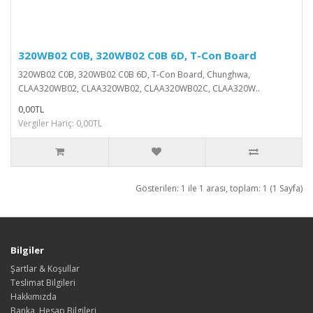
320WB02 C0B, 320WB02 C0B 6D, T-Con Board
320WB02 C0B, 320WB02 C0B 6D, T-Con Board, Chunghwa,
CLAA320WB02, CLAA320WB02, CLAA320WB02C, CLAA320W..
0,00TL
Vergiler Hariç: 0,00TL
Gösterilen: 1 ile 1 arası, toplam: 1 (1 Sayfa)
Bilgiler
Şartlar & Koşullar
Teslimat Bilgileri
Hakkımızda
Banka, Hesap,Bilgileri