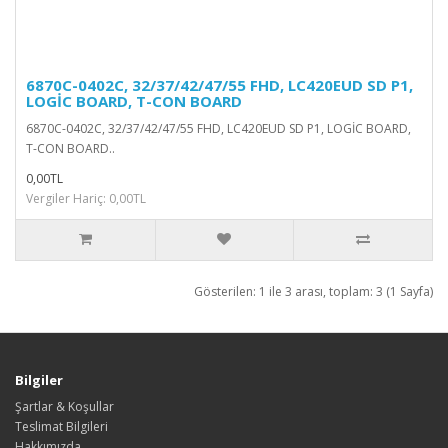
6870C-0402C, 32/37/42/47/55 FHD, LC420EUD SD P1,
LOGİC BOARD, T-CON BOARD
6870C-0402C, 32/37/42/47/55 FHD, LC420EUD SD P1, LOGİC BOARD,
T-CON BOARD..
0,00TL
Vergiler Hariç: 0,00TL
Gösterilen: 1 ile 3 arası, toplam: 3 (1 Sayfa)
Bilgiler
Şartlar & Koşullar
Teslimat Bilgileri
Hakkımızda