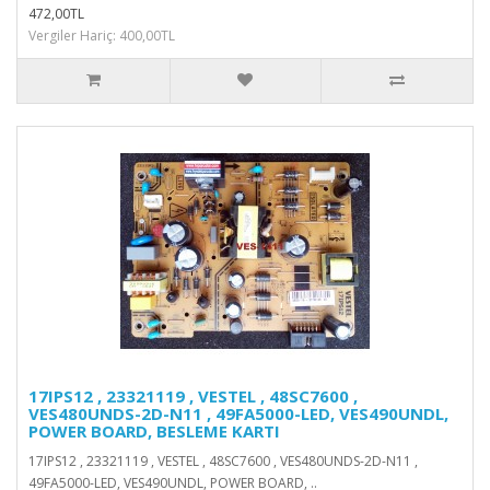
472,00TL
Vergiler Hariç: 400,00TL
17IPS12 , 23321119 , VESTEL , 48SC7600 ,
VES480UNDS-2D-N11 , 49FA5000-LED, VES490UNDL,
POWER BOARD, BESLEME KARTI
17IPS12 , 23321119 , VESTEL , 48SC7600 , VES480UNDS-2D-N11 ,
49FA5000-LED, VES490UNDL, POWER BOARD, ..