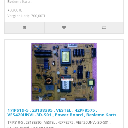
Besleme Kartı ..
700,00TL
Vergiler Hariç: 700,00TL
17IPS19-5 , 23138395 , VESTEL , 42PF8575 ,
VES420UNVL-3D-S01 , Power Board , Besleme Kartı
17IPS19-5 , 23138395 , VESTEL , 42PF8575 , VES420UNVL-3D-S01 ,