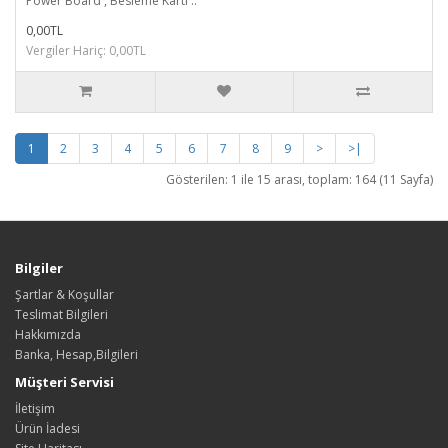
Power Board , Besleme Kartı ..
0,00TL
Vergiler Hariç: 0,00TL
1
2
3
4
5
6
7
8
9
>
>|
Gösterilen: 1 ile 15 arası, toplam: 164 (11 Sayfa)
Bilgiler
Şartlar & Koşullar
Teslimat Bilgileri
Hakkımızda
Banka, Hesap,Bilgileri
Müşteri Servisi
İletişim
Ürün İadesi