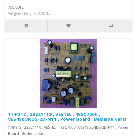
750,00TL
Vergiler Hariç: 750,00TL
17IPS12 , 23321119 , VESTEL , 48SC7600 ,
VES480UNDS-2D-N11 , Power Board , Besleme Kartı
17IPS12 , 23321119 , VESTEL , 48SC7600 , VES480UNDS-2D-N11 , Power
Board , Besleme Kartı..