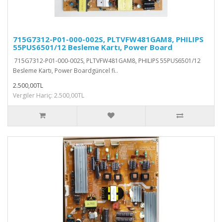
715G7312-P01-000-002S, PLTVFW481GAM8, PHILIPS
55PUS6501/12 Besleme Kartı, Power Board
715G7312-P01-000-002S, PLTVFW481GAM8, PHILIPS 55PUS6501/12
Besleme Kartı, Power Boardgüncel fi..
2.500,00TL
Vergiler Hariç: 2.500,00TL