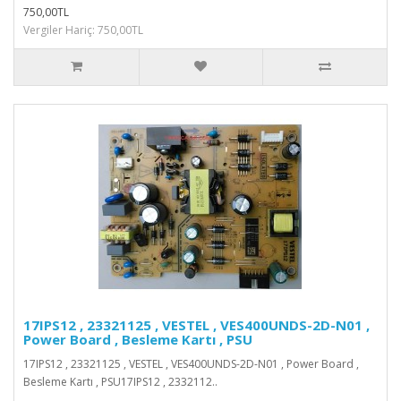
750,00TL
Vergiler Hariç: 750,00TL
17IPS12 , 23321125 , VESTEL , VES400UNDS-2D-N01 ,
Power Board , Besleme Kartı , PSU
17IPS12 , 23321125 , VESTEL , VES400UNDS-2D-N01 , Power Board ,
Besleme Kartı , PSU17IPS12 , 2332112..