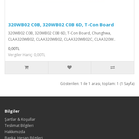
320WB02 C0B, 320WB02 C0B 6D, T-Con Board
320WB02 C0B, 320WB02 C0B 6D, T-Con Board, Chunghwa,
CLAA320WB02, CLAA320WB02, CLAA320WB02C, CLAA320W..
0,00TL
Vergiler Hariç: 0,00TL
Gösterilen: 1 ile 1 arası, toplam: 1 (1 Sayfa)
Bilgiler
Şartlar & Koşullar
Teslimat Bilgileri
Hakkımızda
Banka, Hesap,Bilgileri