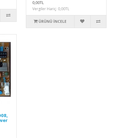
0,00TL
Vergiler Hariç: 0,00TL
ÜRÜNÜ İNCELE
08,
ower