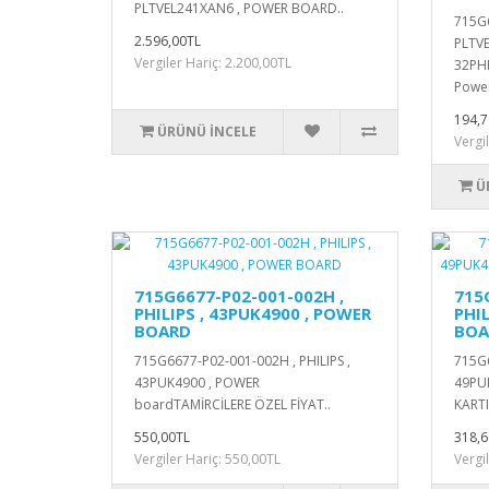
PLTVEL241XAN6 , POWER BOARD..
715G
2.596,00TL
PLTVE
Vergiler Hariç: 2.200,00TL
32PHK
Power
194,7
ÜRÜNÜ İNCELE
Vergi
Ü
715G6677-P02-001-002H ,
715
PHILIPS , 43PUK4900 , POWER
PHI
BOARD
BOA
715G6677-P02-001-002H , PHILIPS ,
715G6
43PUK4900 , POWER
49PU
boardTAMİRCİLERE ÖZEL FİYAT..
KARTI
550,00TL
318,6
Vergiler Hariç: 550,00TL
Vergi