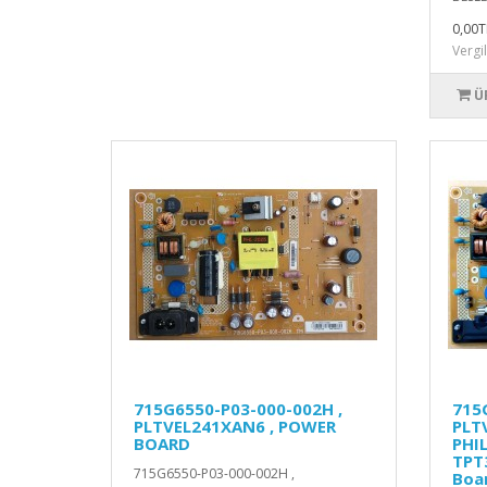
0,00T
Vergi
Ü
715G6550-P03-000-002H ,
715
PLTVEL241XAN6 , POWER
PLT
BOARD
PHI
TPT
715G6550-P03-000-002H ,
Boa