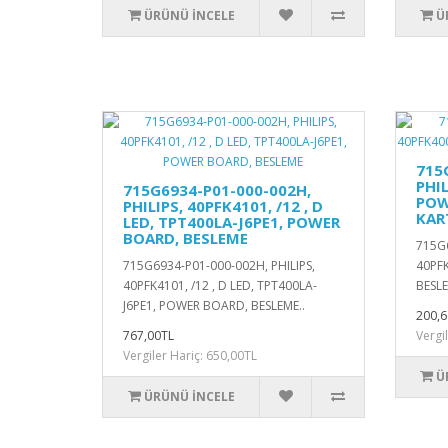
ÜRÜNÜ İNCELE
Ü
715
PHI
715G6934-P01-000-002H,
POW
PHILIPS, 40PFK4101, /12 , D
KAR
LED, TPT400LA-J6PE1, POWER
BOARD, BESLEME
715G6
715G6934-P01-000-002H, PHILIPS,
40PF
40PFK4101, /12 , D LED, TPT400LA-
BESLE
J6PE1, POWER BOARD, BESLEME..
200,6
767,00TL
Vergi
Vergiler Hariç: 650,00TL
Ü
ÜRÜNÜ İNCELE