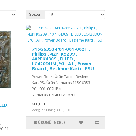
Göster:
715G6353-P01-001-002H ,
Philips , 42PFK5209 ,
40PFK4309 , D LED ,
LC420DUN ,PG , A1 , Power
Board , Besleme Kartı , PSU
Power BoardÜrün TanımıBesleme
KartıPSUÜrün Numarası715G6353-
P01-001-002HPanel
NumarasıTPT400LA-J6PE1..
600,00TL
LED,
Vergiler Hariç: 600,00TL
ÜRÜNÜ İNCELE
,
PG P1,