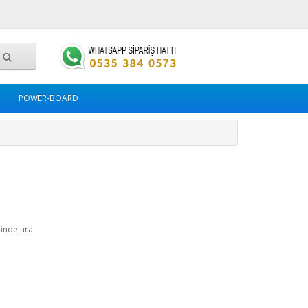
POWER-BOARD
çinde ara