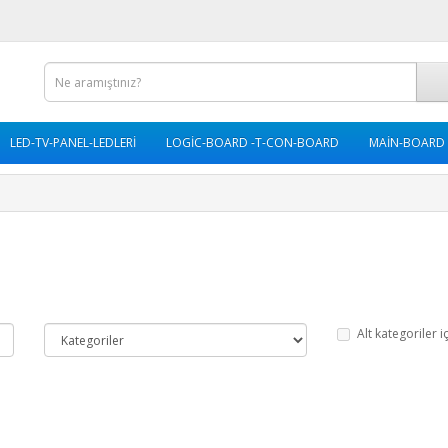
LED-TV-PANEL-LEDLERİ
LOGİC-BOARD -T-CON-BOARD
MAİN-BOARD
Alt kategoriler i