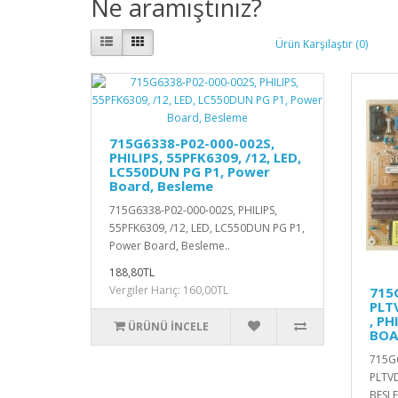
Ne aramıştınız?
Ürün Karşılaştır (0)
715G6338-P02-000-002S,
PHILIPS, 55PFK6309, /12, LED,
LC550DUN PG P1, Power
Board, Besleme
715G6338-P02-000-002S, PHILIPS,
55PFK6309, /12, LED, LC550DUN PG P1,
Power Board, Besleme..
188,80TL
Vergiler Hariç: 160,00TL
715
PLT
, PH
ÜRÜNÜ İNCELE
BOA
715G6
PLTVD
BESLE