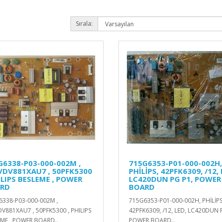
Sırala:
G6338-P03-000-002M ,
715G6353-P01-000-002H,
VDV881XAU7 , 50PFK5300
PHİLİPS, 42PFK6309, /12, 
ILIPS BESLEME , POWER
LC420DUN PG P1, POWER
RD
BOARD
338-P03-000-002M ,
715G6353-P01-000-002H, PHİLİPS
V881XAU7 , 50PFK5300 , PHILIPS
42PFK6309, /12, LED, LC420DUN 
ME , POWER BOARD..
POWER BOARD..