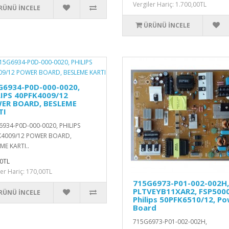
Vergiler Hariç: 1.700,00TL
RÜNÜ İNCELE
ÜRÜNÜ İNCELE
G6934-P0D-000-0020,
LIPS 40PFK4009/12
ER BOARD, BESLEME
TI
934-P0D-000-0020, PHILIPS
K4009/12 POWER BOARD,
ME KARTI..
0TL
ler Hariç: 170,00TL
715G6973-P01-002-002H,
PLTVEYB11XAR2, FSP5000
RÜNÜ İNCELE
Philips 50PFK6510/12, P
Board
715G6973-P01-002-002H,