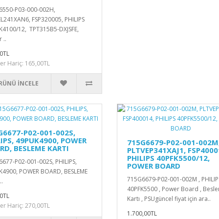
6550-P03-000-002H,
L241XAN6, FSP320005, PHILIPS
4100/12, TPT315B5-DXJSFE,
 ..
0TL
ler Hariç: 165,00TL
RÜNÜ İNCELE
G6677-P02-001-002S,
LIPS, 49PUK4900, POWER
715G6679-P02-001-002M
RD, BESLEME KARTI
PLTVEP341XAJ1, FSP4000
PHILIPS 40PFK5500/12,
677-P02-001-002S, PHILIPS,
POWER BOARD
K4900, POWER BOARD, BESLEME
715G6679-P02-001-002M , PHILIPS
..
40PFK5500 , Power Board , Besl
0TL
Kartı , PSUgüncel fiyat için ara..
ler Hariç: 270,00TL
1.700,00TL