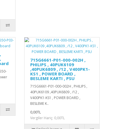
,
,
715G6661-P01-000-002H ,
oard
PHILIPS , 40PUK6109
,40PUK6809 , /12 , V400PK1-
550-
KS1 , POWER BOARD ,
ower
BESLEME KARTI , PSU
715G6661-P01-000-002H , PHILIPS ,
40PUK6109 ,40PUK6809 , /12 ,
V400PK1-KS1 , POWER BOARD ,
BESLEME K..
0,00TL
Vergiler Hariç: 0,00TL