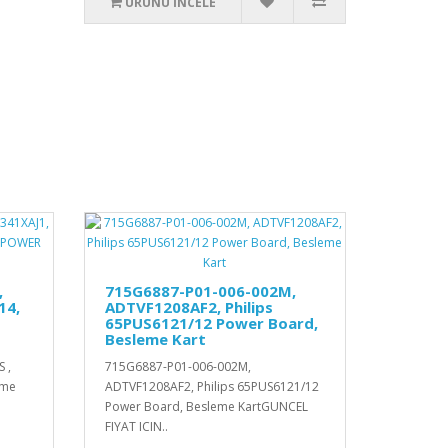
ÜRÜNÜ İNCELE
,
715G6887-P01-006-002M,
14,
ADTVF1208AF2, Philips
65PUS6121/12 Power Board,
Besleme Kart
 ,
715G6887-P01-006-002M,
eme
ADTVF1208AF2, Philips 65PUS6121/12
Power Board, Besleme KartGUNCEL
FIYAT ICIN..