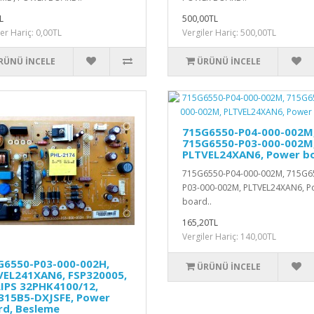
L
500,00TL
ler Hariç: 0,00TL
Vergiler Hariç: 500,00TL
RÜNÜ İNCELE
ÜRÜNÜ İNCELE
715G6550-P04-000-002M
715G6550-P03-000-002M
PLTVEL24XAN6, Power b
715G6550-P04-000-002M, 715G6
P03-000-002M, PLTVEL24XAN6, P
board..
165,20TL
Vergiler Hariç: 140,00TL
G6550-P03-000-002H,
ÜRÜNÜ İNCELE
VEL241XAN6, FSP320005,
LIPS 32PHK4100/12,
315B5-DXJSFE, Power
rd, Besleme