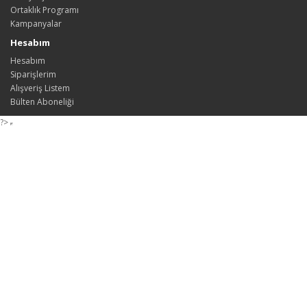
Ortaklık Programı
Kampanyalar
Hesabım
Hesabım
Siparişlerim
Alışveriş Listem
Bülten Aboneliği
?>