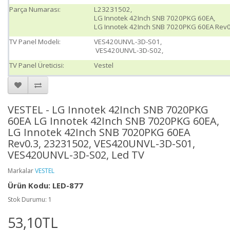
Parça Numarası:
L23231502,
LG Innotek 42Inch SNB 7020PKG 60EA,
LG Innotek 42Inch SNB 7020PKG 60EA Rev0
TV Panel Modeli:
VES420UNVL-3D-S01,
VES420UNVL-3D-S02,
TV Panel Üreticisi:
Vestel
VESTEL - LG Innotek 42Inch SNB 7020PKG
60EA LG Innotek 42Inch SNB 7020PKG 60EA,
LG Innotek 42Inch SNB 7020PKG 60EA
Rev0.3, 23231502, VES420UNVL-3D-S01,
VES420UNVL-3D-S02, Led TV
Markalar
VESTEL
Ürün Kodu: LED-877
Stok Durumu: 1
53,10TL