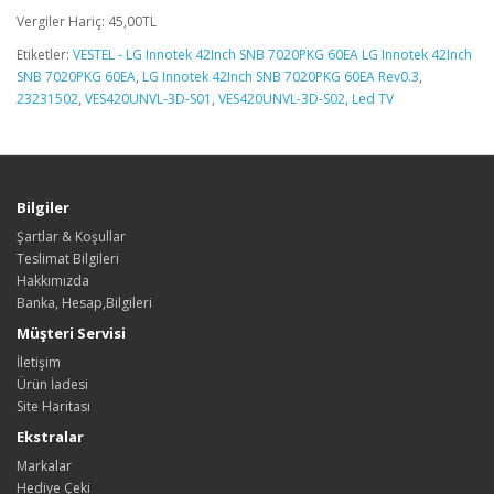
Vergiler Hariç: 45,00TL
Etiketler:
VESTEL - LG Innotek 42Inch SNB 7020PKG 60EA LG Innotek 42Inch
SNB 7020PKG 60EA
,
LG Innotek 42Inch SNB 7020PKG 60EA Rev0.3
,
23231502
,
VES420UNVL-3D-S01
,
VES420UNVL-3D-S02
,
Led TV
Bilgiler
Şartlar & Koşullar
Teslimat Bilgileri
Hakkımızda
Banka, Hesap,Bilgileri
Müşteri Servisi
İletişim
Ürün İadesi
Site Haritası
Ekstralar
Markalar
Hediye Çeki