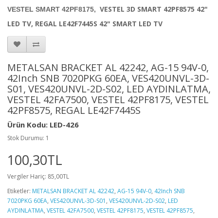
VESTEL 3D SMART 42PF8575 42"
VESTEL SMART 42PF8175,
LED TV,
REGAL LE42F7445S 42" SMART LED TV
METALSAN BRACKET AL 42242, AG-15 94V-0,
42Inch SNB 7020PKG 60EA, VES420UNVL-3D-
S01, VES420UNVL-2D-S02, LED AYDINLATMA,
VESTEL 42FA7500, VESTEL 42PF8175, VESTEL
42PF8575, REGAL LE42F7445S
Ürün Kodu: LED-426
Stok Durumu: 1
100,30TL
Vergiler Hariç: 85,00TL
Etiketler:
METALSAN BRACKET AL 42242
,
AG-15 94V-0
,
42Inch SNB
7020PKG 60EA
,
VES420UNVL-3D-S01
,
VES420UNVL-2D-S02
,
LED
AYDINLATMA
,
VESTEL 42FA7500
,
VESTEL 42PF8175
,
VESTEL 42PF8575
,