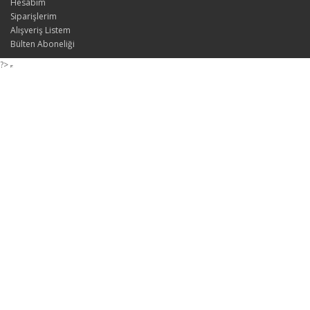
Hesabım
Siparişlerim
Alışveriş Listem
Bülten Aboneliği
?>