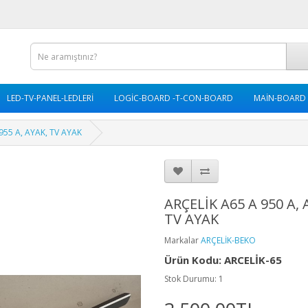
LED-TV-PANEL-LEDLERİ
LOGİC-BOARD -T-CON-BOARD
MAİN-BOARD
955 A, AYAK, TV AYAK
ARÇELİK A65 A 950 A, 
TV AYAK
Markalar
ARÇELİK-BEKO
Ürün Kodu: ARCELİK-65
Stok Durumu: 1