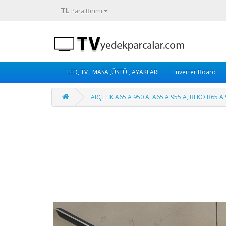
TL
Para Birimi
LED, TV , MASA ,ÜSTÜ , AYAKLARI
Inverter Board
ARÇELİK A65 A 950 A, A65 A 955 A, BEKO B65 A 