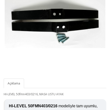
Açıklama
HI-LEVEL 50fmn403/0216, MASA USTU AYAK
HI-LEVEL 50FMN403/0216
modeliyle tam uyumlu,